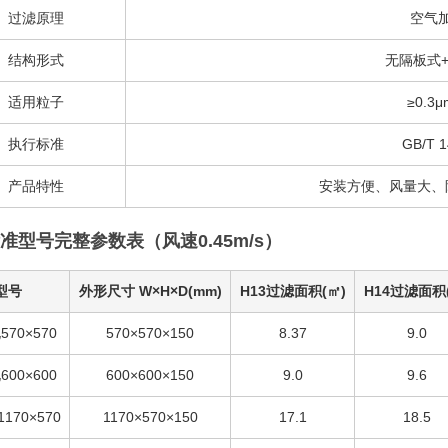
过滤原理
空气
结构形式
无隔板式
适用粒子
≥0.
执行标准
GB/T 1
产品特性
安装方便、风量大、
 标准型号完整参数表（风速0.45m/s）
型号
外形尺寸 W×H×D(mm)
H13过滤面积(㎡)
H14过滤面积
70×570
570×570×150
8.37
9.0
00×600
600×600×150
9.0
9.6
170×570
1170×570×150
17.1
18.5