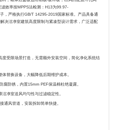
效率按MPPS法检测：H13为99.97-
尘埃粒子，严格执行GB/T 14295-2019国家标准。产品具备通
美解决洁净室建筑高度限制与紧凑型设计需求，广泛适配
层高度受限场景打造，无需额外安装空间，简化净化系统结
整体替换设备，大幅降低后期维护成本。
腐防锈，内置15mm PEF保温棉杜绝凝露。
障洁净室送风均匀性与过滤稳定性。
接对接通风管道，安装拆卸简单快捷。