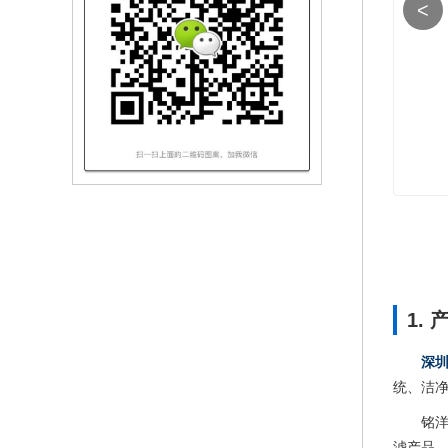
<
1.
深
统、洁
铭
滤产品。