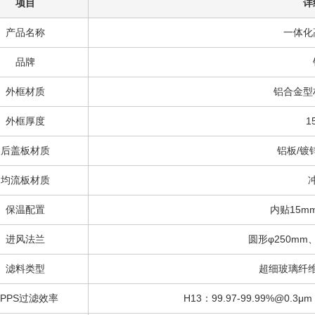
项目
详
产品名称
一体化
品牌
外框材质
铝合金型
外框厚度
1
后盖板材质
铝板/镀
均流板材质
保温配置
内贴15m
进风法兰
圆形φ250mm
滤料类型
超细玻璃纤
PPS过滤效率
H13：99.97-99.99%@0.3μm