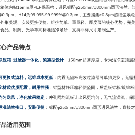
箱体内贴15mm厚PEF保温棉，进风标配φ250mm/φ300mm圆形法兰。过滤
%@0.3μm、H14为99.995-99.999%@0.3μm，主要捕集≥0.3μm超细
、外形美观、安装更换便捷、维护简单、重量轻、厚度薄的核心优势，完
、食品、制药、光学等高标准洁净场所，支持非标尺寸定制生产。
 核心产品特点
1 静压箱+过滤器一体化，紧凑型设计
：150mm超薄厚度，专为洁净室顶
2 可更换式滤料，运维成本更低
：内置无隔板高效过滤器可单独更换，无需
3 全材质优质配置，耐用性强
：铝型材静压箱轻便坚固，后盖板铝板/镀锌板防
4 均匀送风，净化效果稳定
：冲孔网均流板让出风更均匀，无气流涡流，保
5 标准法兰接口，安装便捷
：标配φ250mm/φ300mm圆形进风法兰，直
 产品适用范围