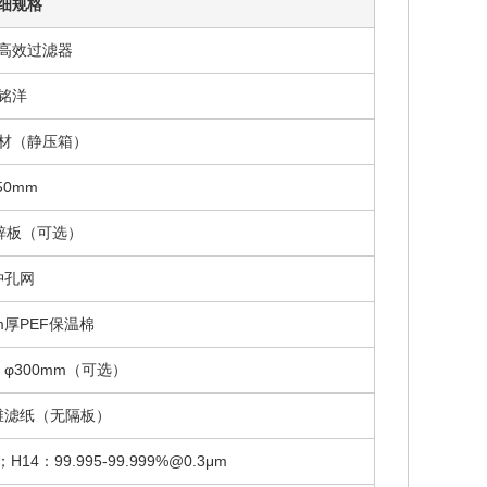
细规格
高效过滤器
铭洋
材（静压箱）
50mm
锌板（可选）
冲孔网
m厚PEF保温棉
、φ300mm（可选）
维滤纸（无隔板）
；H14：99.995-99.999%@0.3μm