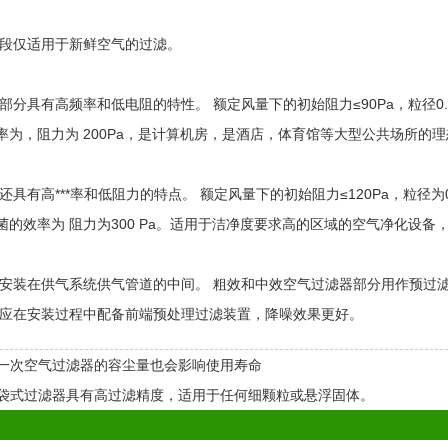
段仅适用于新鲜空气的过滤。
器部分具有高频率和低电阻的特性。 额定风量下的初始阻力≤90Pa，粒径
率为，阻力为 200Pa，是计算机房，是酒店，体育馆等大型公共场所的
具有高***率和低阻力的特点。 额定风量下的初始阻力≤120Pa，粒径为
菌的效率为 阻力为300 Pa。适用于洁净度要求高的区域的空气净化设备，
安装在供气系统供气管道的中间。 粗效和中效空气过滤器部分用作预过
应在安装过程中配备前端预处理过滤装置，降噪效果更好。
一次空气过滤器的容尘量也会影响使用寿命
袋式过滤器具有高过滤精度，适用于任何细颗粒或悬浮固体。