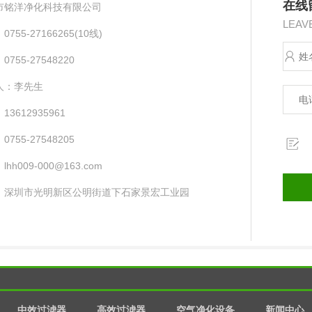
在线
市铭洋净化科技有限公司
LEAV
755-27166265(10线) ​
755-27548220
人：李先生
13612935961
755-27548205
hh009-000@163.com
：深圳市光明新区公明街道下石家景宏工业园
中效过滤器
高效过滤器
空气净化设备
新闻中心