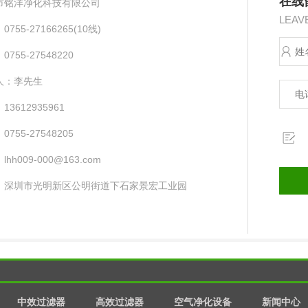
在线
市铭洋净化科技有限公司
LEAV
755-27166265(10线) ​
755-27548220
人：李先生
13612935961
755-27548205
hh009-000@163.com
：深圳市光明新区公明街道下石家景宏工业园
中效过滤器
高效过滤器
空气净化设备
新闻中心