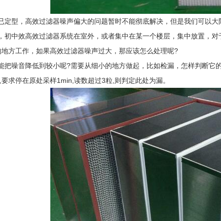
型，高效过滤器噪声偏大的问题暂时不能彻底解决，但是我们可以大限
，初中效高效过滤器系统在室外，或者集中在某一个楼层，集中放置，对
的地方工作，如果高效过滤器噪声过大，那应该怎么处理呢?
噪音降低到较小呢?需要从细小的地方做起，比如检漏，怎样判断它的
,要求停在原处采样1min,读数超过3粒,则判定此处为漏。