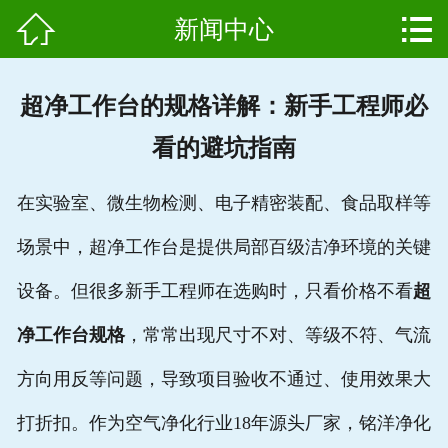


新闻中心
网站首页

产品中心
超净工作台的规格详解：新手工程师必
组成结构
看的避坑指南
新闻中心
在实验室、微生物检测、电子精密装配、食品取样等
维护保养
场景中，超净工作台是提供局部百级洁净环境的关键
用户案例
设备。但很多新手工程师在选购时，只看价格不看
超
资质证书
净工作台规格
，常常出现尺寸不对、等级不符、气流
方向用反等问题，导致项目验收不通过、使用效果大
公司简介
打折扣。作为空气净化行业18年源头厂家，铭洋净化
联系我们