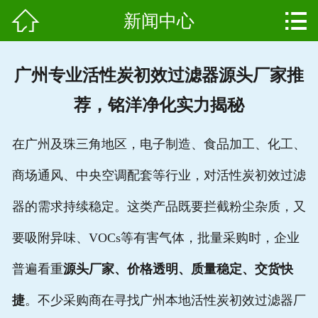


新闻中心
网站首页

产品中心
广州专业活性炭初效过滤器源头厂家推
组成结构
荐，铭洋净化实力揭秘
新闻中心
在广州及珠三角地区，电子制造、食品加工、化工、
维护保养
商场通风、中央空调配套等行业，对活性炭初效过滤
用户案例
器的需求持续稳定。这类产品既要拦截粉尘杂质，又
资质证书
要吸附异味、VOCs等有害气体，批量采购时，企业
普遍看重
源头厂家、价格透明、质量稳定、交货快
公司简介
捷
。不少采购商在寻找广州本地活性炭初效过滤器厂
联系我们