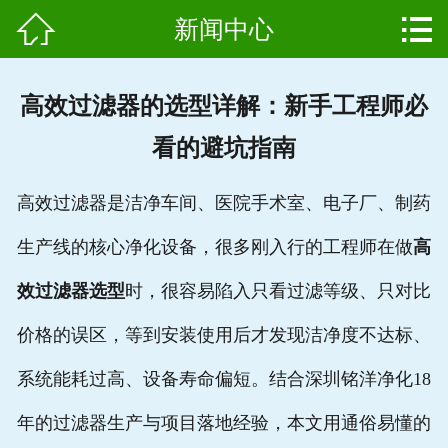


新闻中心
网站首页

产品中心
高效过滤器的选型详解：新手工程师必
组成结构
看的避坑指南
新闻中心
高效过滤器是洁净车间、医院手术室、电子厂、制药
维护保养
生产线的核心净化设备，很多刚入行的工程师在做
高
用户案例
效过滤器选型
时，很容易陷入只看过滤等级、只对比
资质证书
价格的误区，等到安装使用后才发现洁净度不达标、
系统能耗过高、设备寿命偏短。结合深圳铭洋净化18
公司简介
年的过滤器生产与项目落地经验，本文用通俗易懂的
联系我们