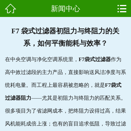


新闻中心
网站首页

产品中心
F7 袋式过滤器初阻力与终阻力的关
组成结构
系，如何平衡能耗与效率？
新闻中心
在中央空调与净化空调系统里，
F7袋式过滤器
作为
维护保养
高中效过滤段的主力产品，直接影响送风洁净度与系
用户案例
统耗电量。而工程上最容易被忽略的，就是
F7袋式
资质证书
过滤器阻力
——尤其是初阻力与终阻力的匹配关系。
很多项目为了省滤网成本，把终阻力设得过高，结果
公司简介
风机能耗成倍上涨；也有的盲目追求低阻，导致过滤
联系我们