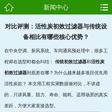


新闻中心
网站首页

产品中心
对比评测：活性炭初效过滤器与传统设
组成结构
备相比有哪些核心优势？
新闻中心
在中央空调、新风系统、车间通风预处理中，很多工
维护保养
程师在选型时都会纠结：
传统初效过滤器
和
活性炭
用户案例
初效过滤器
到底差在哪？为什么越来越多项目优先用
资质证书
活性炭款？ 本文用工程实测数据做对比，不讲虚
的，只讲风量、阻力、寿命、能耗、适用场景的真实
公司简介
差距，方便大家直接选型。
联系我们