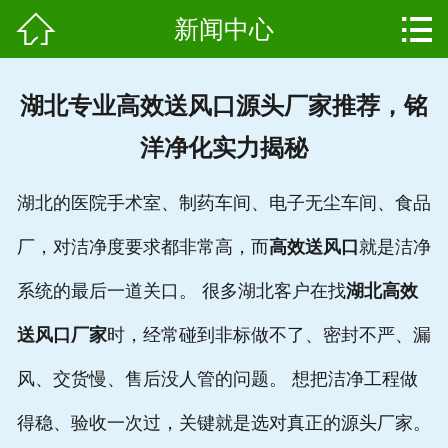


新闻中心
网站首页

产品中心
湖北专业高效送风口源头厂家推荐，铭
组成结构
洋净化实力揭秘
新闻中心
湖北的医院手术室、制药车间、电子无尘车间、食品
维护保养
厂，对洁净度要求都非常高，而
高效送风口
就是洁净
用户案例
系统的最后一道关口。 很多湖北客户在找
湖北高效
资质证书
送风口厂家
时，经常碰到非标做不了、密封不严、漏
风、交货慢、售后没人管的问题。 想把洁净工程做
公司简介
得稳、验收一次过，关键就是选对真正的源头厂家。
联系我们