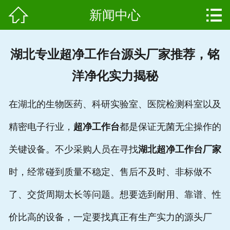


新闻中心
网站首页

产品中心
湖北专业超净工作台源头厂家推荐，铭
组成结构
洋净化实力揭秘
新闻中心
在湖北的生物医药、科研实验室、医院检测科室以及
维护保养
精密电子行业，
超净工作台
都是保证无菌无尘操作的
用户案例
关键设备。不少采购人员在寻找
湖北超净工作台厂家
资质证书
时，经常碰到质量不稳定、售后不及时、非标做不
了、交货周期太长等问题。想要选到耐用、靠谱、性
公司简介
价比高的设备，一定要找真正有生产实力的源头厂
联系我们