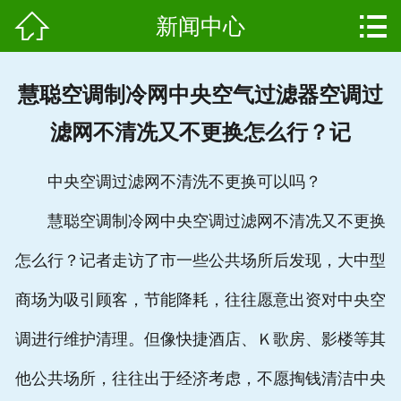


新闻中心
网站首页

产品中心
慧聪空调制冷网中央空气过滤器空调过
组成结构
滤网不清冼又不更换怎么行？记
新闻中心
中央空调过滤网不清洗不更换可以吗？
维护保养
慧聪空调制冷网中央空调过滤网不清冼又不更换
用户案例
怎么行？记者走访了市一些公共场所后发现，大中型
资质证书
商场为吸引顾客，节能降耗，往往愿意出资对中央空
调进行维护清理。但像快捷酒店、Ｋ歌房、影楼等其
公司简介
他公共场所，往往出于经济考虑，不愿掏钱清洁中央
联系我们