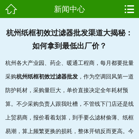


新闻中心
网站首页

产品中心
杭州纸框初效过滤器批发渠道大揭秘：
组成结构
如何拿到最低出厂价？
新闻中心
杭州各大产业园、药企、暖通工程商，每月都要批量
维护保养
采购
杭州纸框初效过滤器批发
，作为空调回风第一道
用户案例
防护耗材，采购量巨大，单价直接决定全年耗材预
资质证书
算。不少采购负责人跟我吐槽，不管线下门店还是线
上贸易商，报价看着划算，到手要么滤材偷薄、纸框
公司简介
易潮，算上频繁更换的损耗，整体开销反而更高。今
联系我们