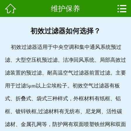


维护保养
网站首页

产品中心
初效过滤器如何选择？
组成结构
初效过滤器适用于中央空调和集中通风系统预过
新闻中心
滤、大型空压机预过滤、洁净回风系统、局部高效过
维护保养
滤装置的预过滤、耐高温空气过滤器前置过滤。主要
用户案例
用于过滤5μm以上尘埃粒子。初效空气过滤器有板
资质证书
式、折叠式、袋式三种样式，外框材料有纸框、铝
框、镀锌铁框,过滤材料有无纺布、尼龙网、活性碳
公司简介
滤材、金属孔网等，防护网有双面喷塑铁丝网和双面
联系我们