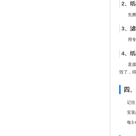
2、
先
3、
用
4、
直
毁了，
四、
记住
安装
每3