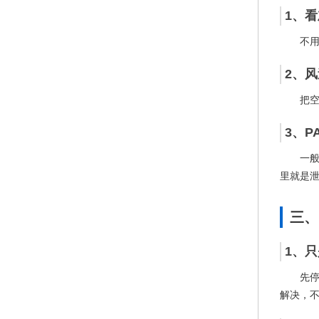
1、
不
2、
把
3、P
一
里就是
三、
1、
先
解决，