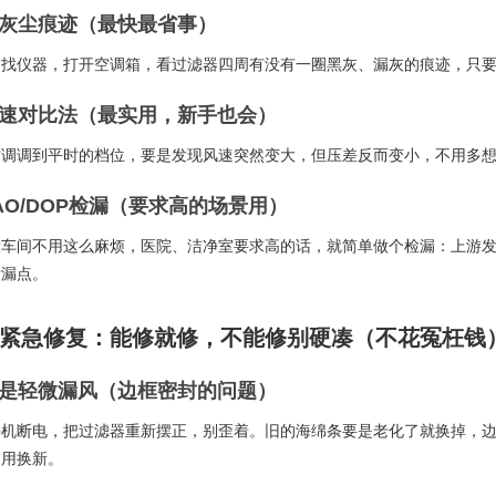
看灰尘痕迹（最快最省事）
用找仪器，打开空调箱，看过滤器四周有没有一圈黑灰、漏灰的痕迹，只
风速对比法（最实用，新手也会）
空调调到平时的档位，要是发现风速突然变大，但压差反而变小，不用多
AO/DOP检漏（要求高的场景用）
般车间不用这么麻烦，医院、洁净室要求高的话，就简单做个检漏：上游
泄漏点。
紧急修复：能修就修，不能修别硬凑（不花冤枉钱
只是轻微漏风（边框密封的问题）
停机断电，把过滤器重新摆正，别歪着。旧的海绵条要是老化了就换掉，
不用换新。