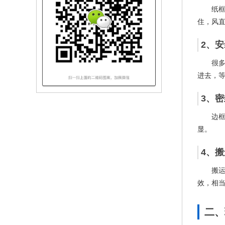
纸
住，风
2、
很
进去，
3、
边
显。
4、
搬
效，相
二、