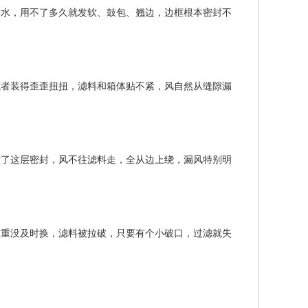
进水，用不了多久就发软、鼓包、翘边，边框根本密封不
或者装得歪歪扭扭，滤料和箱体贴不紧，风自然从缝隙漏
没了这层密封，风不往滤料走，全从边上绕，漏风特别明
太重没及时换，滤料被拉破，只要有个小破口，过滤就失