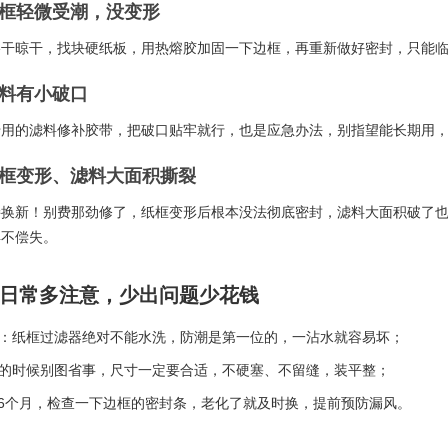
纸框轻微受潮，没变形
擦干晾干，找块硬纸板，用热熔胶加固一下边框，再重新做好密封，只能
滤料有小破口
专用的滤料修补胶带，把破口贴牢就行，也是应急办法，别指望能长期用
纸框变形、滤料大面积撕裂
接换新！别费那劲修了，纸框变形后根本没法彻底密封，滤料大面积破了
得不偿失。
日常多注意，少出问题少花钱
：纸框过滤器绝对不能水洗，防潮是第一位的，一沾水就容易坏；
的时候别图省事，尺寸一定要合适，不硬塞、不留缝，装平整；
-6个月，检查一下边框的密封条，老化了就及时换，提前预防漏风。