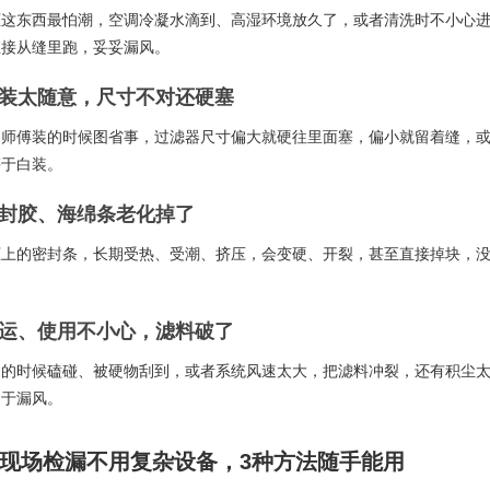
框这东西最怕潮，空调冷凝水滴到、高湿环境放久了，或者清洗时不小心
直接从缝里跑，妥妥漏风。
安装太随意，尺寸不对还硬塞
多师傅装的时候图省事，过滤器尺寸偏大就硬往里面塞，偏小就留着缝，
等于白装。
密封胶、海绵条老化掉了
框上的密封条，长期受热、受潮、挤压，会变硬、开裂，甚至直接掉块，
搬运、使用不小心，滤料破了
运的时候磕碰、被硬物刮到，或者系统风速太大，把滤料冲裂，还有积尘
当于漏风。
现场检漏不用复杂设备，3种方法随手能用