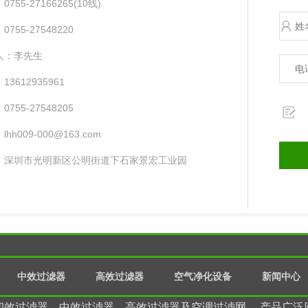
755-27166265(10线) ​
755-27548220
人：李先生
13612935961
755-27548205
hh009-000@163.com
：深圳市光明新区公明街道下石家景宏工业园
中效过滤器
高效过滤器
空气净化设备
新闻中心
初效过滤器、中效过滤器、高效过滤器及空调过滤网， 产品广泛