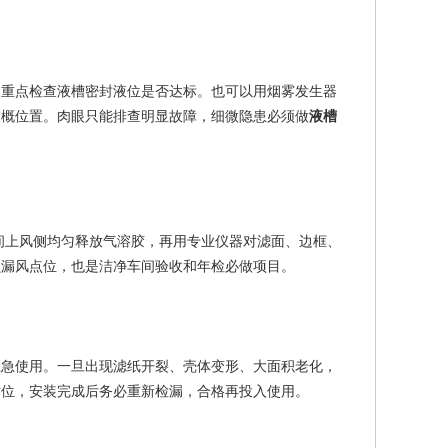
，重点检查液槽密封液位是否达标。也可以用烟雾发生器
大概位置。肉眼只能排查明显故障，细微隐患必须做
液槽
间上风侧均匀释放气溶胶，再用专业仪器对滤面、边框、
损漏风点位，也是洁净车间验收和年检必做项目。
应急使用。一旦出现滤纸开裂、壳体变形、大面积老化，
对位，安装完成后务必重新检漏，合格再投入使用。