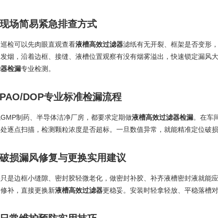
现场简易紧急排查方式
常巡检可以先肉眼直观查看
液槽高效过滤器
滤纸有无开裂、框架是否变形
口发烟，沿着边框、接缝、液槽位置观察有没有烟雾溢出，快速锁定漏风
滤器检漏
专业检测。
PAO/DOP专业标准检漏流程
规GMP制药、半导体洁净厂房，都要求定期做
液槽高效过滤器检漏
。在车
封处逐点扫描，检测颗粒浓度是否超标。一旦数值异常，就能精准定位破
破损漏风修复与更换实用建议
果只是边框小缝隙、密封胶轻微老化，做密封补胶、补齐液槽密封液就能
议修补，直接更换新
液槽高效过滤器
更稳妥。安装时轻拿轻放、平稳落槽