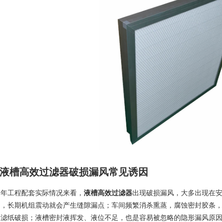
液槽高效过滤器破损漏风常见诱因
多年工程配套实际情况来看，
液槽高效过滤器
出现破损漏风，大多出现在
匀，长期机组震动就会产生缝隙漏点；车间频繁消杀熏蒸，腐蚀密封胶条
、滤纸破损；液槽密封液挥发、液位不足，也是容易被忽略的隐形漏风原