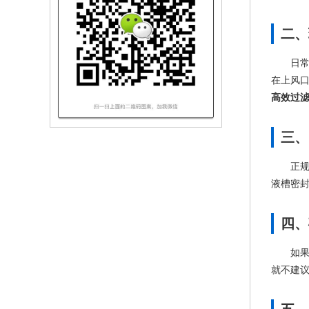
二、
日
在上风
高效过
三、
正
液槽密
四、
如
就不建