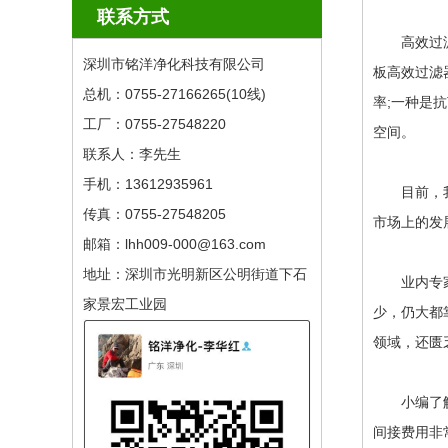
联系方式
高效过滤器
深圳市铭洋净化科技有限公司
板高效过滤
总机：0755-27166265(10线) ​
率;一种是
工厂：0755-27548220
空间。
联系人：李先生
手机：13612935961
目前，我国
传真：0755-27548205
市场上的发
邮箱：lhh009-000@163.com
地址：深圳市光明新区公明街道下石
业内专家表
家景宏工业园
少，仍大都
领域，还匮乏
小编了解到
间接费用非