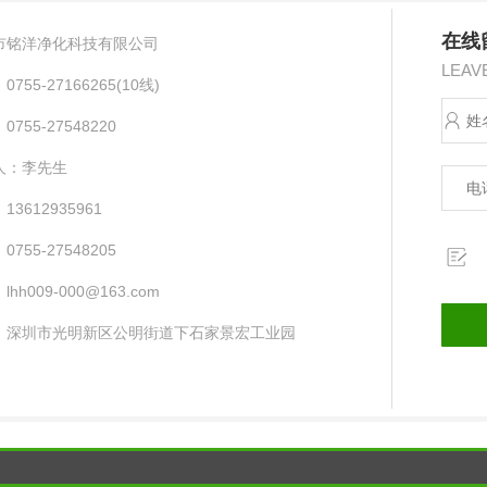
在线
市铭洋净化科技有限公司
LEAV
755-27166265(10线) ​
755-27548220
人：李先生
13612935961
755-27548205
hh009-000@163.com
：深圳市光明新区公明街道下石家景宏工业园