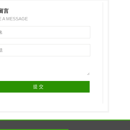
留言
E A MESSAGE