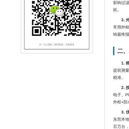
影响过
耗。
3.
常用外框
响最终报
二、
1.
提前测
精准。
2.
电子、P
外框+防
3.
东莞本地
百万台，