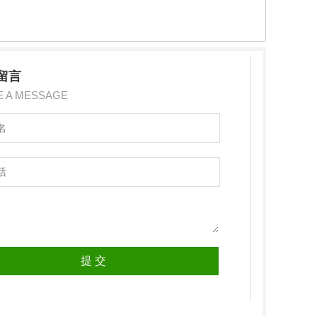
留言
E A MESSAGE