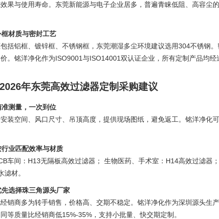
滤效果与使用寿命。东莞新能源与电子企业居多，普遍青睐低阻、高容尘
 外框材质与密封工艺
包括铝框、镀锌框、不锈钢框，东莞潮湿多尘环境建议选用304不锈钢
价。铭洋净化作为ISO9001与ISO14001双认证企业，所有定制产品
2026年东莞高效过滤器定制采购建议
 精准测量，一次到位
量安装空间、风口尺寸、吊顶高度，提供现场图纸，避免返工。铭洋净化
 按行业匹配效率与材质
CB车间：H13无隔板高效过滤器； 生物医药、手术室：H14高效过滤器；
水滤材。
 优先选择珠三角源头厂家
经销商多为转手销售，价格高、交期不稳定。铭洋净化作为深圳源头生产
同等质量比经销商低15%-35%，支持小批量、快交期定制。