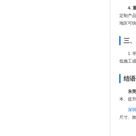
4.
定制产品
地区可
三、
1.
低施工成
结语
东
本、提
深
尺寸、