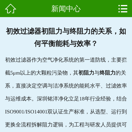


新闻中心
网站首页

产品中心
初效过滤器初阻力与终阻力的关系，如
组成结构
何平衡能耗与效率？
新闻中心
初效过滤器作为空气净化系统的第一道防线，主要拦
维护保养
截5μm以上的大颗粒污染物，其
初阻力
与
终阻力
的关
用户案例
系，直接决定空调与洁净系统的能耗水平、过滤效率
资质证书
与运维成本。深圳铭洋净化立足18年行业经验，结合
ISO9001/ISO14001双认证生产标准，从选型、运行到
公司简介
更换全流程拆解阻力逻辑，为工程与研发人员提供可
联系我们