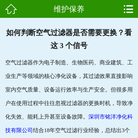


维护保养
网站首页

产品中心
如何判断空气过滤器是否需要更换？看
组成结构
这 3 个信号
新闻中心
空气过滤器作为电子制造、生物医药、商业建筑、工
维护保养
业生产等领域的核心净化设备，其过滤效果直接影响
用户案例
室内空气质量、设备运行效率与生产安全。但很多用
资质证书
户在使用过程中往往忽视过滤器的更换时机，导致净
化失效、能耗上升甚至设备故障。
深圳市铭洋净化科
公司简介
技有限公司
结合18年空气过滤行业经验，总结出3个
联系我们