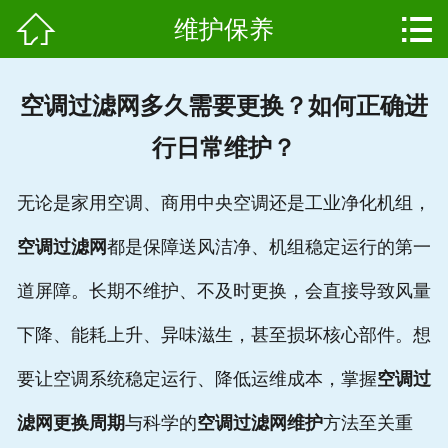


维护保养
网站首页

产品中心
空调过滤网多久需要更换？如何正确进
组成结构
行日常维护？
新闻中心
无论是家用空调、商用中央空调还是工业净化机组，
维护保养
空调过滤网
都是保障送风洁净、机组稳定运行的第一
用户案例
道屏障。长期不维护、不及时更换，会直接导致风量
资质证书
下降、能耗上升、异味滋生，甚至损坏核心部件。想
要让空调系统稳定运行、降低运维成本，掌握
空调过
公司简介
滤网更换周期
与科学的
空调过滤网维护
方法至关重
联系我们